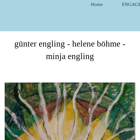
Direkt zum Seiteninhalt
Home
ENGAG
günter engling - helene böhme -
minja engling